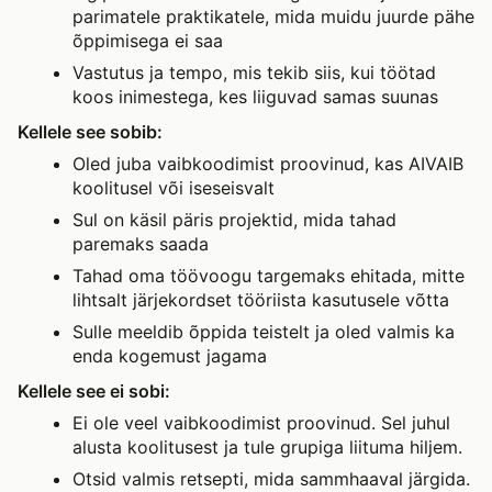
parimatele praktikatele, mida muidu juurde pähe
õppimisega ei saa
Vastutus ja tempo, mis tekib siis, kui töötad
koos inimestega, kes liiguvad samas suunas
Kellele see sobib:
Oled juba vaibkoodimist proovinud, kas AIVAIB
koolitusel või iseseisvalt
Sul on käsil päris projektid, mida tahad
paremaks saada
Tahad oma töövoogu targemaks ehitada, mitte
lihtsalt järjekordset tööriista kasutusele võtta
Sulle meeldib õppida teistelt ja oled valmis ka
enda kogemust jagama
Kellele see ei sobi:
Ei ole veel vaibkoodimist proovinud. Sel juhul
alusta koolitusest ja tule grupiga liituma hiljem.
Otsid valmis retsepti, mida sammhaaval järgida.