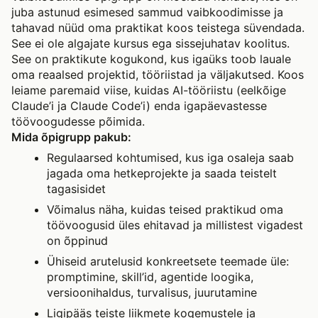
juba astunud esimesed sammud vaibkoodimisse ja
tahavad nüüd oma praktikat koos teistega süvendada.
See ei ole algajate kursus ega sissejuhatav koolitus.
See on praktikute kogukond, kus igaüks toob lauale
oma reaalsed projektid, tööriistad ja väljakutsed. Koos
leiame paremaid viise, kuidas AI-tööriistu (eelkõige
Claude’i ja Claude Code’i) enda igapäevastesse
töövoogudesse põimida.
Mida õpigrupp pakub:
Regulaarsed kohtumised, kus iga osaleja saab
jagada oma hetkeprojekte ja saada teistelt
tagasisidet
Võimalus näha, kuidas teised praktikud oma
töövoogusid üles ehitavad ja millistest vigadest
on õppinud
Ühiseid arutelusid konkreetsete teemade üle:
promptimine, skill’id, agentide loogika,
versioonihaldus, turvalisus, juurutamine
Ligipääs teiste liikmete kogemustele ja