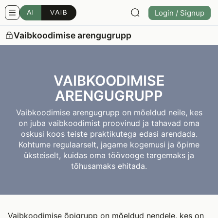
Login / Signup
Vaibkoodimise arengugrupp
VAIBKOODIMISE
ARENGUGRUPP
Vaibkoodimise arengugrupp on mõeldud neile, kes
on juba vaibkoodimist proovinud ja tahavad oma
oskusi koos teiste praktikutega edasi arendada.
Kohtume regulaarselt, jagame kogemusi ja õpime
üksteiselt, kuidas oma töövooge targemaks ja
tõhusamaks ehitada.
Vaibkoodimise õpigrupp on mõeldud nendele, kes on